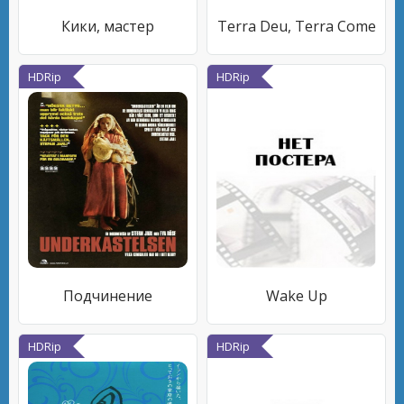
Кики, мастер
Terra Deu, Terra Come
HDRip
HDRip
Подчинение
Wake Up
HDRip
HDRip