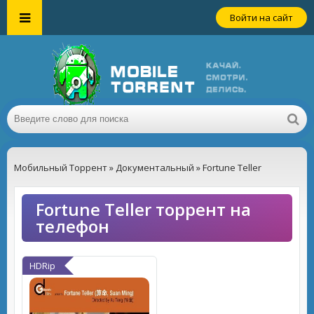
Войти на сайт
Мобильный Торрент
»
Документальный
» Fortune Teller
Fortune Teller торрент на
телефон
HDRip