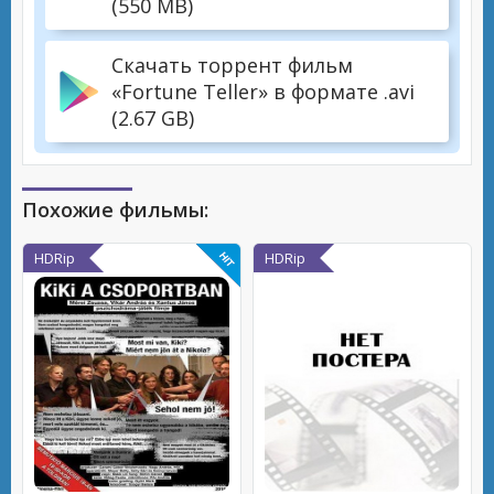
(550 MB)
Скачать торрент фильм
«Fortune Teller» в формате .avi
(2.67 GB)
Похожие фильмы:
HDRip
HDRip