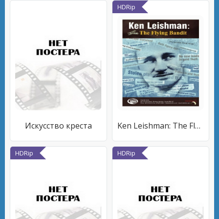
HDRip
Искусство креста
Ken Leishman: The Flying Bandit
HDRip
HDRip