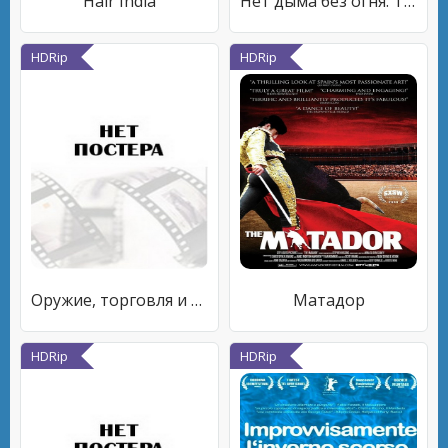
Hair India
Нет дыма без огня. Тайна пожара на Васильевском
HDRip
HDRip
Оружие, торговля и суть государства
Матадор
HDRip
HDRip