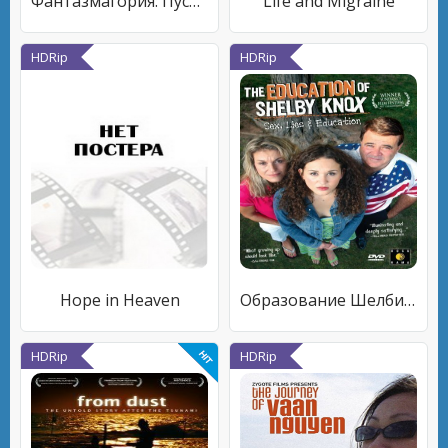
Фантазмагория: Пусть тайное станет явным
Life and Migraine
HDRip
HDRip
Hope in Heaven
Образование Шелби Нокс
HDRip
HDRip