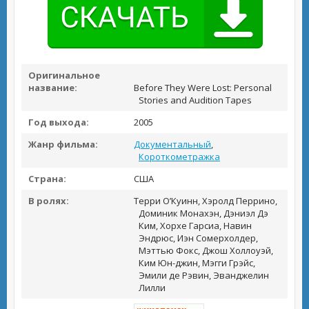
Оригинальное
название:
Before They Were Lost: Personal
Stories and Audition Tapes
Год выхода:
2005
Жанр фильма:
Документальный
,
Короткометражка
Страна:
США
В ролях:
Терри О’Куинн, Хэролд Перрино,
Доминик Монахэн, Дэниэл Дэ
Ким, Хорхе Гарсиа, Навин
Эндрюс, Иэн Сомерхолдер,
Мэттью Фокс, Джош Холлоуэй,
Ким Юн-джин, Мэгги Грэйс,
Эмили де Рэвин, Эванджелин
Лилли