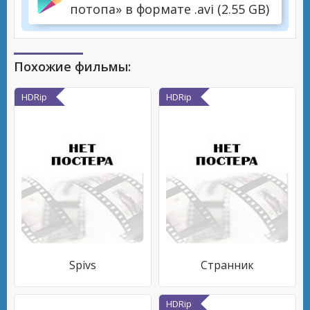
потопа» в формате .avi (2.55 GB)
Похожие фильмы:
HDRip
HDRip
Spivs
Странник
HDRip