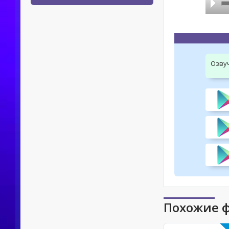
Озву
Похожие 