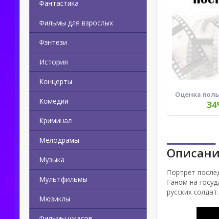
Фантастика
Фильмы для взрослых
Фэнтези
История
Концерты
Оценка пол
Комедии
34
Криминал
Мелодрамы
Описани
Музыка
Портрет после
Мультфильмы
Ганом на госу
русских солдат.
Мюзиклы
Фильмы ужасов