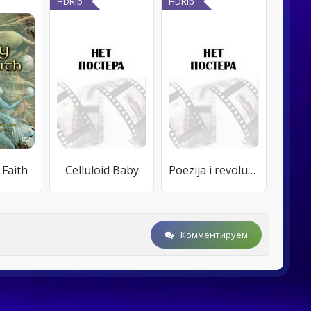
HDRip
HDRip
 Faith
Celluloid Baby
Poezija i revolucija - studentski strajk 1971
Комментируем