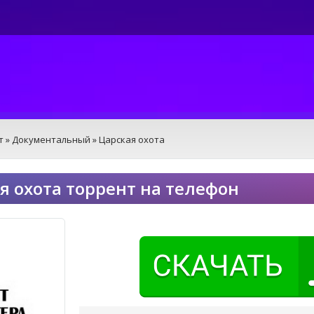
т
»
Документальный
» Царская охота
я охота торрент на телефон