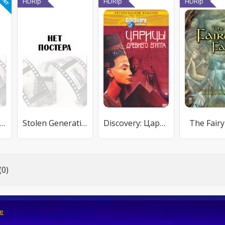
HDRip
HDRip
HDRip
Club 7 in New Zealand
Stolen Generations
Discovery: Царицы Древнего Египта
The Fairy
0)
e