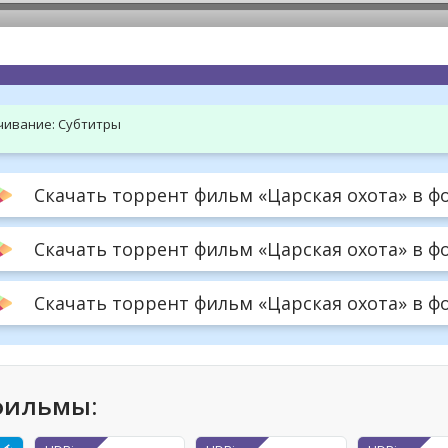
hd2160
hd1440
highres
hd1080
hd720
large
medium
small
tiny
чивание:
Субтитры
Скачать торрент фильм «Царская охота» в фо
Скачать торрент фильм «Царская охота» в фо
Скачать торрент фильм «Царская охота» в фор
фильмы: