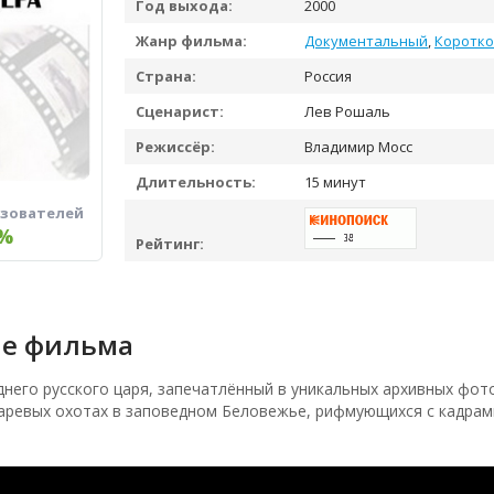
Год выхода:
2000
Жанр фильма:
Документальный
,
Коротк
Страна:
Россия
Сценарист:
Лев Рошаль
Режиссёр:
Владимир Мосс
Длительность:
15 минут
ьзователей
%
Рейтинг:
е фильма
днего русского царя, запечатлённый в уникальных архивных фо
даревых охотах в заповедном Беловежье, рифмующихся с кадрам