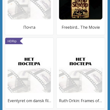
Почта
Freebird... The Movie
HDRip
Eventyret om dansk film 13: Sort/hvid eller farve - 1956-1959
Ruth Orkin: Frames of Life