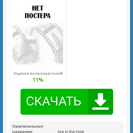
Оценка пользователей
11%
Оригинальное
название:
Ace in the Hole