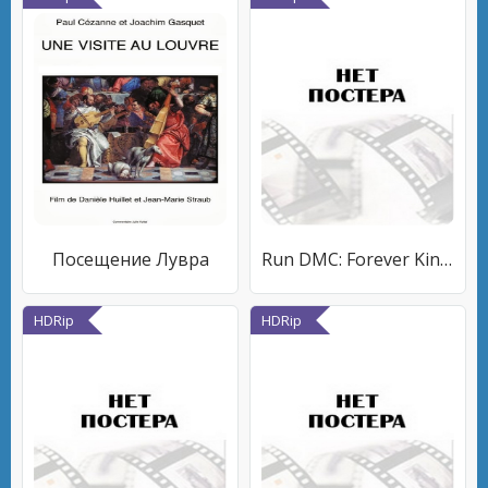
Посещение Лувра
Run DMC: Forever Kings
HDRip
HDRip