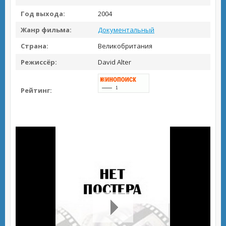
Год выхода:
2004
Жанр фильма:
Документальный
Страна:
Великобритания
Режиссёр:
David Alter
Рейтинг: