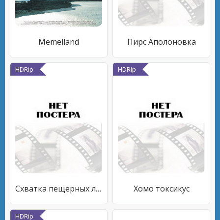
Memelland
Пирс Аполоновка
HDRip
HDRip
Схватка пещерных людей
Хомо токсикус
HDRip