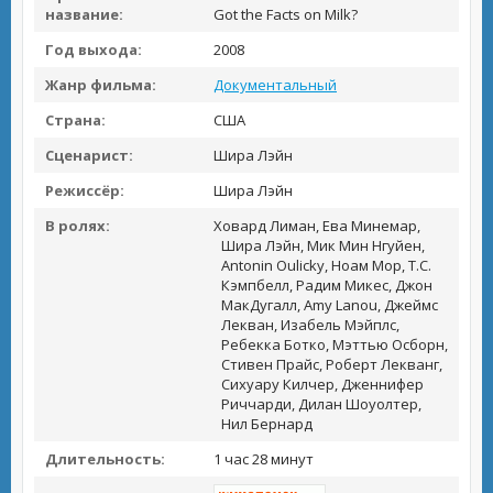
название:
Got the Facts on Milk?
Год выхода:
2008
Жанр фильма:
Документальный
Страна:
США
Сценарист:
Шира Лэйн
Режиссёр:
Шира Лэйн
В ролях:
Ховард Лиман, Ева Минемар,
Шира Лэйн, Мик Мин Нгуйен,
Antonin Oulicky, Ноам Мор, Т.С.
Кэмпбелл, Радим Микес, Джон
МакДугалл, Amy Lanou, Джеймс
Лекван, Изабель Мэйплс,
Ребекка Ботко, Мэттью Осборн,
Стивен Прайс, Роберт Лекванг,
Сихуару Килчер, Дженнифер
Риччарди, Дилан Шоуолтер,
Нил Бернард
Длительность:
1 час 28 минут