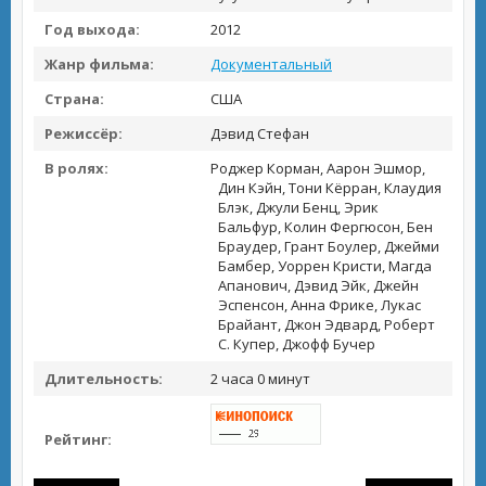
Год выхода:
2012
Жанр фильма:
Документальный
Страна:
США
Режиссёр:
Дэвид Стефан
В ролях:
Роджер Корман, Аарон Эшмор,
Дин Кэйн, Тони Кёрран, Клаудия
Блэк, Джули Бенц, Эрик
Бальфур, Колин Фергюсон, Бен
Браудер, Грант Боулер, Джейми
Бамбер, Уоррен Кристи, Магда
Апанович, Дэвид Эйк, Джейн
Эспенсон, Анна Фрике, Лукас
Брайант, Джон Эдвард, Роберт
С. Купер, Джофф Бучер
Длительность:
2 часа 0 минут
Рейтинг: