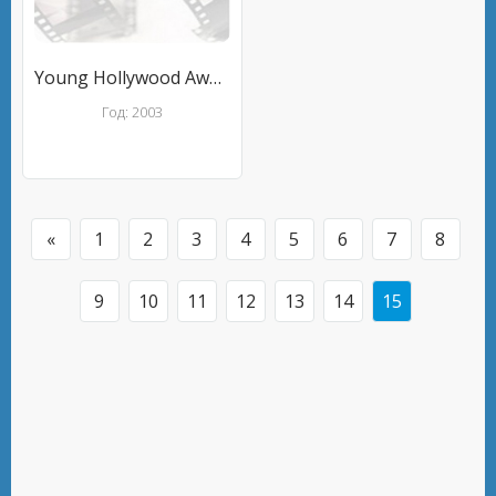
Young Hollywood Awards
Год: 2003
«
1
2
3
4
5
6
7
8
9
10
11
12
13
14
15