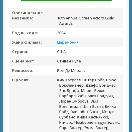
Оригинальное
название:
10th Annual Screen Actors Guild
Awards
Год выхода:
2004
Жанр фильма:
Церемония
Страна:
США
Сценарист:
Стивен Пуле
Режиссёр:
Рон Де Мораес
В ролях:
Ким Кэтролл, Питер Бойл, Брюс
Бокслайтнер, Джефф Бриджес,
Зак Брафф, Мария Белло,
Барбара Бэйн, Алек Болдуин,
Лорен Эмброуз, Эми
Бреннеман, Шон Эстин, Билли
Бойд, Элизабет Бэнкс, Минди
Бурбано, Киша Касл-Хьюз,
Ричард Чемберлен, Брук Эдамс,
Сара Болгер, Эмма Болгер,