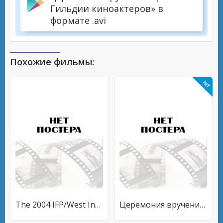
Гильдии киноактеров» в
формате .avi
Похожие фильмы:
The 2004 IFP/West Independent Spirit Awards
Церемония вручения премии Британской киноакадемии 2004