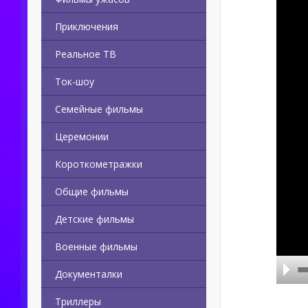
Приключения
Реальное ТВ
Ток-шоу
Семейные фильмы
Церемонии
Короткометражки
Общие фильмы
Детские фильмы
Военные фильмы
Документалки
Триллеры