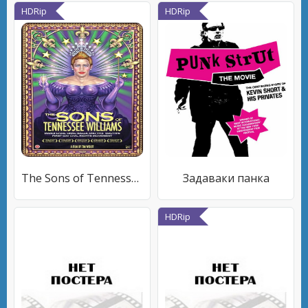
HDRip
HDRip
The Sons of Tennessee Williams
Задаваки панка
HDRip