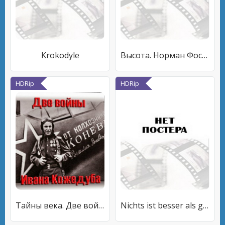
Krokodyle
Высота. Норман Фостер
HDRip
HDRip
Тайны века. Две войны Ивана Кожедуба
Nichts ist besser als gar nichts