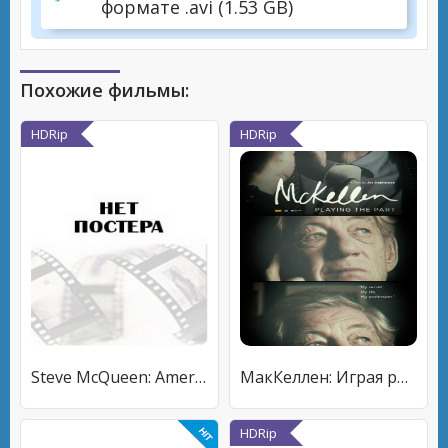
формате .avi (1.53 GB)
Похожие фильмы:
HDRip
HDRip
Steve McQueen: American Icon
МакКеллен: Играя роль
HDRip