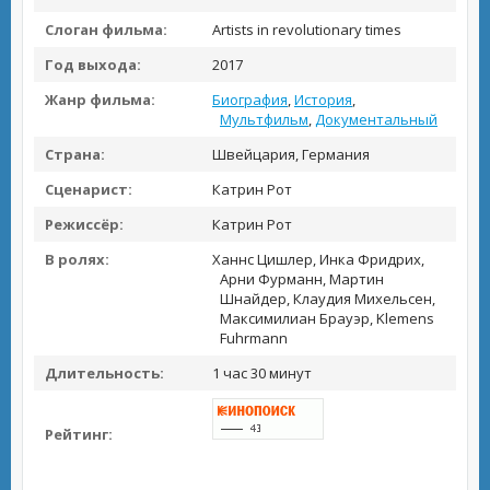
Слоган фильма:
Artists in revolutionary times
Год выхода:
2017
Жанр фильма:
Биография
,
История
,
Мультфильм
,
Документальный
Страна:
Швейцария, Германия
Сценарист:
Катрин Рот
Режиссёр:
Катрин Рот
В ролях:
Ханнс Цишлер, Инка Фридрих,
Арни Фурманн, Мартин
Шнайдер, Клаудия Михельсен,
Максимилиан Брауэр, Klemens
Fuhrmann
Длительность:
1 час 30 минут
Рейтинг: